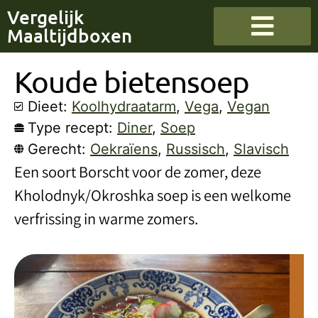
Vergelijk
Maaltijdboxen
Koude bietensoep
Dieet:
Koolhydraatarm
,
Vega
,
Vegan
Type recept:
Diner
,
Soep
Gerecht:
Oekraïens
,
Russisch
,
Slavisch
Een soort Borscht voor de zomer, deze
Kholodnyk/Okroshka soep is een welkome
verfrissing in warme zomers.