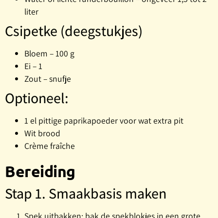
liter
Csipetke (deegstukjes)
Bloem – 100 g
Ei – 1
Zout – snufje
Optioneel:
1 el pittige paprikapoeder voor wat extra pit
Wit brood
Crème fraîche
Bereiding
Stap 1. Smaakbasis maken
Spek uitbakken: bak de spekblokjes in een grote,