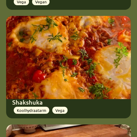
Vega
Vegan
Shakshuka
Koolhydraatarm
Vega