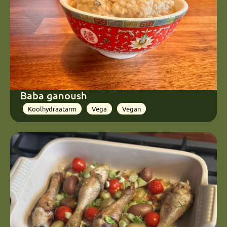
Baba ganoush
Koolhydraatarm
Vega
Vegan