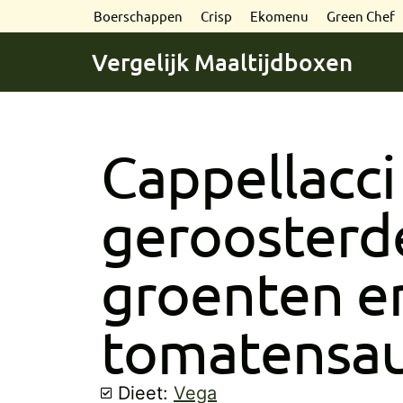
Boerschappen
Crisp
Ekomenu
Green Chef
Vergelijk Maaltijdboxen
Cappellacc
geroosterd
groenten e
tomatensa
Dieet:
Vega