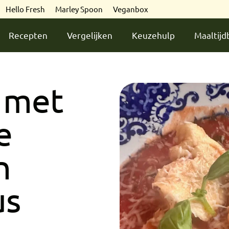
Hello Fresh
Marley Spoon
Veganbox
Recepten
Vergelijken
Keuzehulp
Maaltij
i met
e
n
us