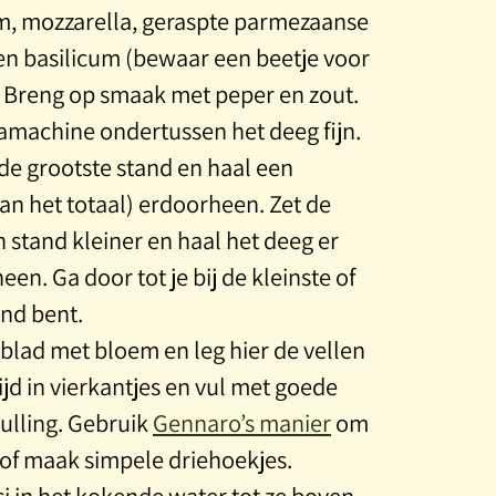
m, mozzarella, geraspte parmezaanse
en basilicum (bewaar een beetje voor
. Breng op smaak met peper en zout.
machine ondertussen het deeg fijn.
de grootste stand en haal een
van het totaal) erdoorheen. Zet de
 stand kleiner en haal het deeg er
en. Ga door tot je bij de kleinste of
and bent.
blad met bloem en leg hier de vellen
jd in vierkantjes en vul met goede
vulling. Gebruik
Gennaro’s manier
om
 of maak simpele driehoekjes.
i in het kokende water tot ze boven