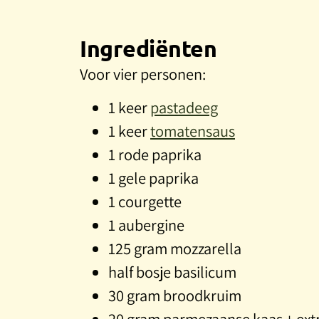
Ingrediënten
Voor vier personen:
1 keer
pastadeeg
1 keer
tomatensaus
1 rode paprika
1 gele paprika
1 courgette
1 aubergine
125 gram mozzarella
half bosje basilicum
30 gram broodkruim
20 gram parmezaanse kaas + ext