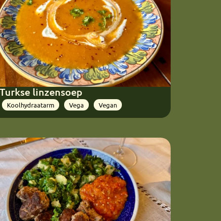
Turkse linzensoep
Koolhydraatarm
Vega
Vegan