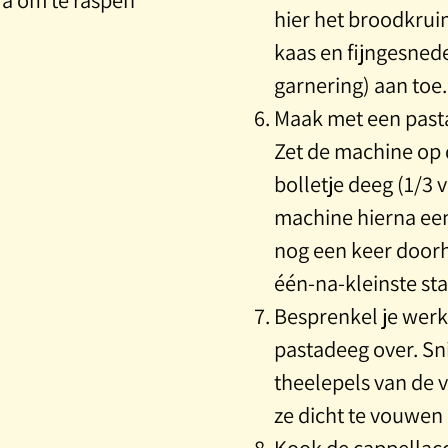
hier het broodkrui
kaas en fijngesned
garnering) aan toe
Maak met een pasta
Zet de machine op 
bolletje deeg (1/3 
machine hierna een
nog een keer doorhe
één-na-kleinste st
Besprenkel je werk
pastadeeg over. Sni
theelepels van de 
ze dicht te vouwen
Kook de cappellacc