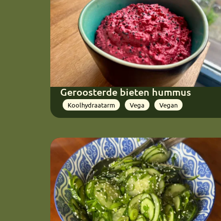
Geroosterde bieten hummus
Koolhydraatarm
Vega
Vegan