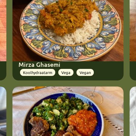
Mirza Ghasemi
Koolhydraatarm
Vega
Vegan