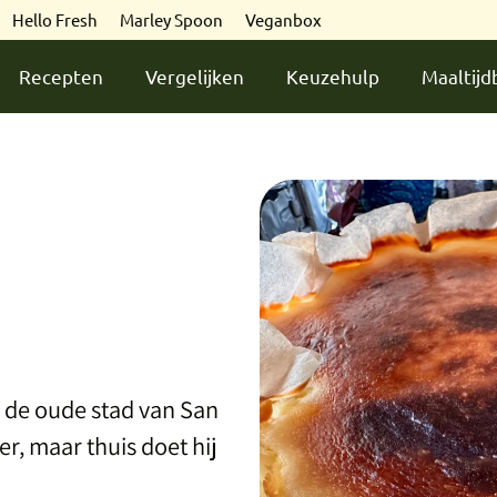
Hello Fresh
Marley Spoon
Veganbox
Recepten
Vergelijken
Keuzehulp
Maaltij
 de oude stad van San
r, maar thuis doet hij