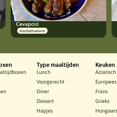
Cevapcici
Koolhydraatarm
oxen
Type maaltijden
Keuken
altijdboxen
Lunch
Aziatisch
Voorgerecht
Europees
pen
Diner
Frans
Dessert
Grieks
Hapjes
Hongaar