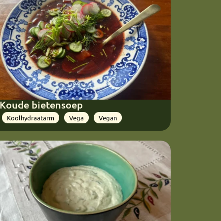
Koude bietensoep
Koolhydraatarm
Vega
Vegan