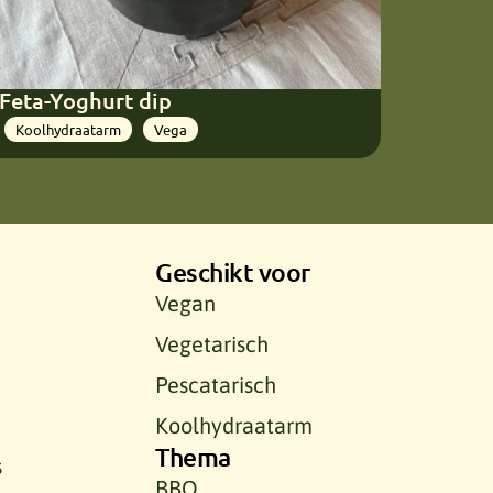
Feta-Yoghurt dip
Koolhydraatarm
Vega
Geschikt voor
Vegan
Vegetarisch
Pescatarisch
Koolhydraatarm
Thema
s
BBQ