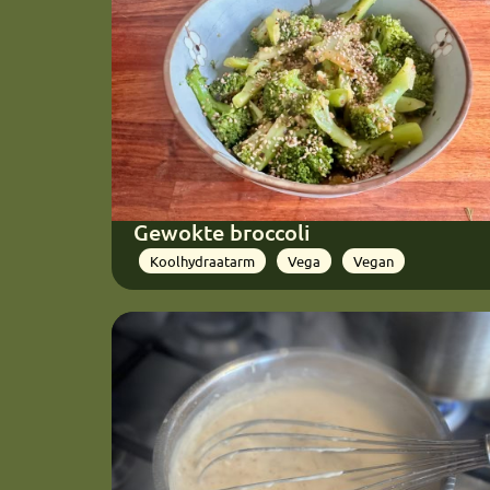
Gewokte broccoli
Koolhydraatarm
Vega
Vegan