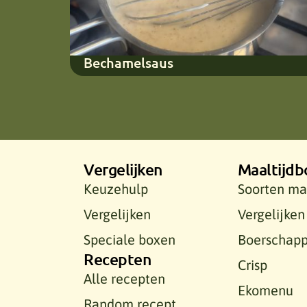
Bechamelsaus
Vergelijken
Maaltijdb
Keuzehulp
Soorten ma
Vergelijken
Vergelijken
Speciale boxen
Boerschap
Recepten
Crisp
Alle recepten
Ekomenu
Random recept