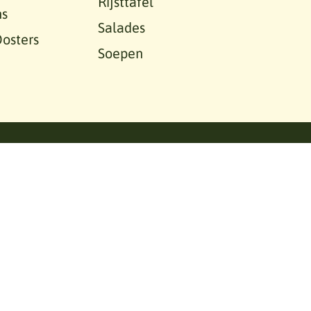
Rijsttafel
ns
Salades
osters
Soepen