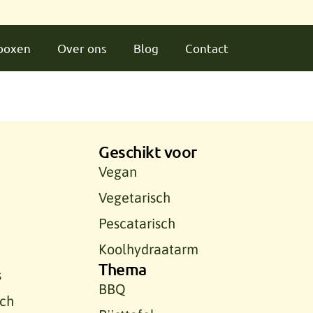
dboxen
Over ons
Blog
Contact
Geschikt voor
Vegan
Vegetarisch
Pescatarisch
Koolhydraatarm
Thema
s
BBQ
sch