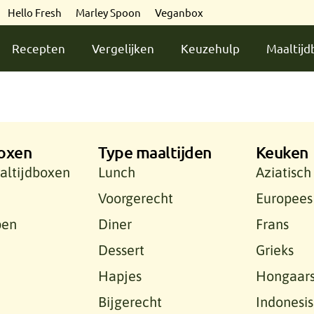
Hello Fresh
Marley Spoon
Veganbox
Recepten
Vergelijken
Keuzehulp
Maaltij
oxen
Type maaltijden
Keuken
altijdboxen
Lunch
Aziatisch
Voorgerecht
Europees
pen
Diner
Frans
Dessert
Grieks
Hapjes
Hongaar
Bijgerecht
Indonesi