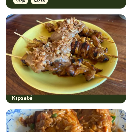
Vega
Vegan
Kipsaté